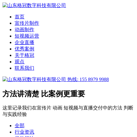
首页
宣传片制作
动画制作
短视频运营
企业直播
优秀案例
关于格冠
观点
联系我们
热线: 155 8979 9988
方法讲清楚 比案例更重要
这里记录我们在宣传片 动画 短视频与直播交付中的方法 判断
与实践经验
全部
行业资讯